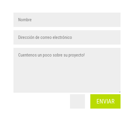
ENVIAR
=
2 + 7