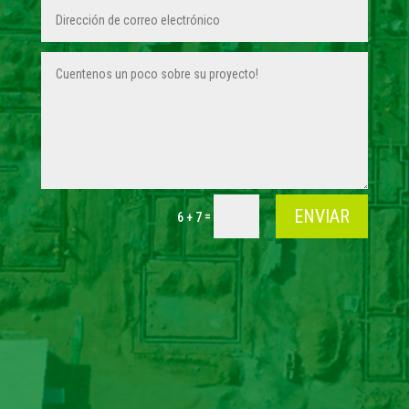
ENVIAR
=
6 + 7